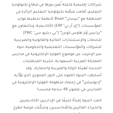
شراكات إقليمية فاعِلة تُعزز دورها في قطاع تكنولوجيا
التعليم، أقامت منصَّة تكنولوجيا التعليم الرائدة في
المنطقة مع “بيسان” Bisan لأنظمة تخطيط موارد
المؤسسات (’إي آر بي‘ ERP) الأكاديمية، وبالتعاون مع
“برايس وُتر هاوس كوبرز” (’بي دبليو سي‘ PWC)
للخدمات والإستشارات المالية والقانونية والضريبية
للشركات والمؤسسات التعليمية والحكومية، ندوة
عبر الإنترنت عن موضوع الفوترة الإلكترونية في مدارس
المملكة العربية السعودية، لتلبية المتطلبات
الجديدة لهيئة الزكاة والضريبة والجمارك. وقد
أسلطت الندوة الضوء على الدور المحوري الذي تؤدِّيه
“إديونيشن” في إعتماد منظومة الفوترة الإلكترونية في
المدارس في غضون 48 ساعة فحسب!
لاقت الندوة إقبالًا كثيفًا من الإداريين الأكاديميين
والخبراء الماليين والمُحاسبين، وشكَّلت فرصة لطرح