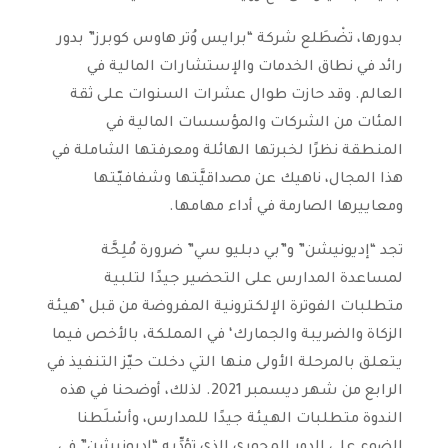
بدورها، تضْطَلع شركة “برايس وُتر هاوس كوبرز” بدور
رائد في نطاق الخدمات والإستشارات المالية في
العالم. وقد حازت طوال عشرات السنوات على ثقة
المئات من الشركات والمؤسسات المالية في
المنطقة نظرًا لخبرتها الهائلة ومعرفتها الشاملة في
هذا المجال، ناهيك عن مصداقيَّتها وشفافيّتها
ومعاييرها الصارمة في أداء مهامها.
تجد “إديونيشن” و”بي دبليو سي” ضرورة مُلِحَّة
لمساعدة المدارس على التحضير جيدًا لتلبية
متطلبات الفوترة الإلكترونية المفروضة من قبل ’هيئة
الزكاة والضريبة والجمارك‘ في المملكة، بالأخص فيما
يتعلق بالمرحلة الأولى منها التي دخلت حيّز التنفيذ في
الرابع من شهر ديسمبر 2021. لذلك، أوضحنا في هذه
الندوة متطلبات الهيئة جيدًا للمدارس، وأسْلَطنا