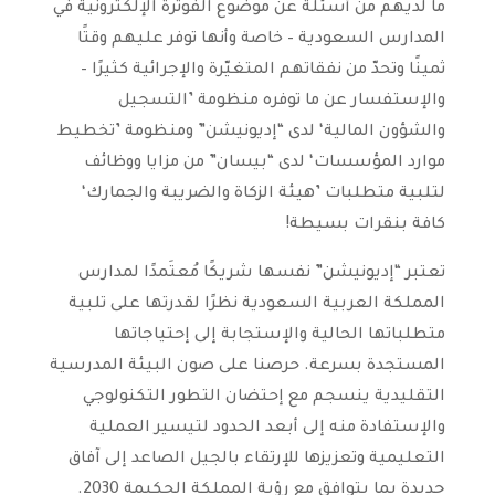
ما لديهم من أسئلة عن موضوع الفوترة الإلكترونية في
المدارس السعودية – خاصة وأنها توفر عليهم وقتًا
ثمينًا وتحدّ من نفقاتهم المتغيّرة والإجرائية كثيرًا –
والإستفسار عن ما توفره منظومة ’التسجيل
والشؤون المالية‘ لدى “إديونيشن” ومنظومة ’تخطيط
موارد المؤسسات‘ لدى “بيسان” من مزايا ووظائف
لتلبية متطلبات ’هيئة الزكاة والضريبة والجمارك‘
كافة بنقرات بسيطة!
تعتبر “إديونيشن” نفسها شريكًا مُعتَمدًا لمدارس
المملكة العربية السعودية نظرًا لقدرتها على تلبية
متطلباتها الحالية والإستجابة إلى إحتياجاتها
المستجدة بسرعة. حرصنا على صون البيئة المدرسية
التقليدية ينسجم مع إحتضان التطور التكنولوجي
والإستفادة منه إلى أبعد الحدود لتيسير العملية
التعليمية وتعزيزها للإرتقاء بالجيل الصاعد إلى آفاق
جديدة بما يتوافق مع رؤية المملكة الحكيمة 2030.