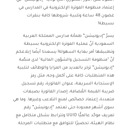
الضوء على الدور المحوري الذي تؤدِّيه “إديونيشن” في
إعتماد منظومة الفوترة الإلكترونية في المدارس في
غضون 48 ساعة وتلبية شروطها كافة بنقرات
بسيطة!
يسرّ “إديونيشن” طمأنة مدارس المملكة العربية
السعودية أنّ عملية الفوترة الإلكترونية بسيطة
وتطبيقها أمر بغاية السهولة! يسعدنا أيضًا إبلاغكم
أنّ ’منظومة التسجيل والشؤون المالية‘ لدى منصّة
“إديونيشن” تزخر بالعديد من المزايا والوظائف لتلبية
هذه المتطلبات كافة على أكمل وجه، مثل رمز
الإستجابة السريعة، عنوان الفاتورة، رقم تسجيل
ضريبة القيمة المُضافة، إصدار الفاتورة بصيغات
متعددة، إعتماد خصائص لمنع التلاعب وغيرها. وما هي
سوى أشهر معدودة حتى تعتمد “إديونيشن” رقم
تعريف موحّد عالميًّا UUID وتترابط بشكل متكامل مع
نظام الهيئة، تحضيرًا للتوافق مع متطلبات المرحلة