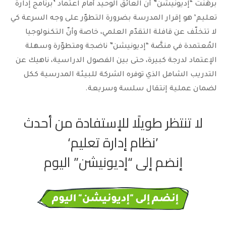
برهَنت “إديونيشن” أنّ العائق الوحيد أمام اعتماد ’برنامج إدارة
تعليم‘ هو إقرار المدرسة بضرورة التطوّر على وجه السرعة كي
لا تتخلّف عن قافلة التقدّم العلمي، خاصة وأنّ التكنولوجيا
المُعتمدة في منصَّة “إديونيشن” ناضجة ومتطوّرة وسهلة
الإعتماد لدرجة كبيرة، حتى بين الفصول الدراسية، ناهيك عن
التدريب الشامل الذي توفره الشركة للبيئة المدرسية ككل
لضمان عملية إنتقال سلسة وسريعة.
لا تنتظر طويلًا للإستفادة من أحدث
’نظام إدارة تعليم‘
إنضم إلى “إديونيشن” اليوم