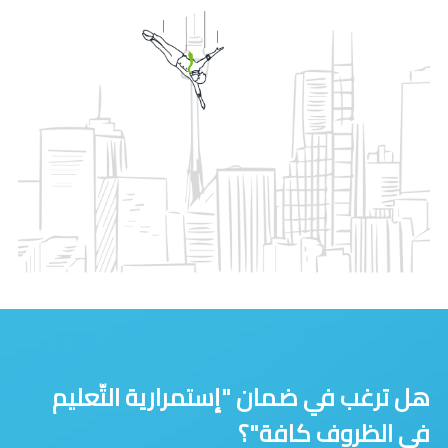
هل ترغب في ضمان "إستمرارية التّعليم
في الظروف كافة"؟