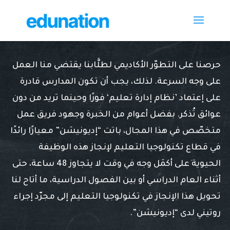
حرصنا على التطوّر الأكاديمي لطلَّابنا يقتضي منا العمل
على وجه السرعة. لذلك، يجب أن تكون المدارس قادرة
على إعتماد ’نظام إدارة تعليم‘ فورًا وحينما تريد من دون
عوائق تُذكر. بفضل أعوام من الخبرة وجهود فريق عمل
متخصّص في هذا المجال، باتت “إديونيشن” معيارًا رائدًا
في قطاع تكنولوجيا التعليم لإنجاز هذه الوظيفة
الحيوية على أكمَل وجه في وقت لا يتجاوز 48 ساعة، حتى
أثناء العام الدراسي أو بين الفصول الدراسية، ما أتاح لنا
تحويل هذا الإنجاز في تكنولوجيا التعليم إلى مجرّد إجراء
روتيني لدى “إديونيشن”.