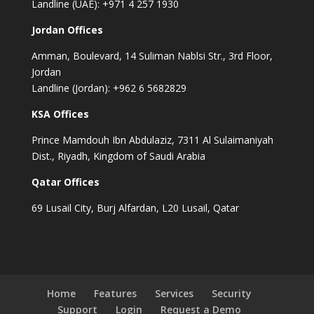
Landline (UAE): +971 4 257 1930
Jordan Offices
Amman, Boulevard, 14 Suliman Nablsi Str., 3rd Floor,
Jordan
Landline (Jordan): +962 6 5682829
KSA Offices
Prince Mamdouh Ibn Abdulaziz, 7311 Al Sulaimaniyah
Dist., Riyadh, Kingdom of Saudi Arabia
Qatar Offices
69 Lusail City, Burj Alfardan, L20 Lusail, Qatar
Home
Features
Services
Security
Support
Login
Request a Demo