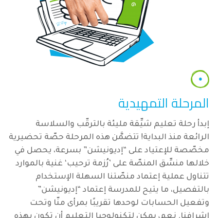
المرحلة التمهيدية
إبدأ رحلة تعليم شيِّقة مليئة بالترقّب والسلاسة
الرائعة منذ البداية! تتضمَّن هذه المرحلة حصّة تحضيرية
مخصّصة للإعتياد على “إديونيشن” بسرعة، يحصل في
خلالها منسِّق المنصّة على ’رُزمة ترحيب‘ غنية بالموارد
تتناول عملية إعتماد منصّتنا السهلة الإستخدام
بالتفصيل، ما يتيح للمدرسة إعتماد “إديونيشن”
وتفعيل الحسابات لوحدها تقريبًا بمرأى منّا وتحت
إشرافنا. نعم، يمكن لتكنولوجيا التعليم أن تكون بهذه