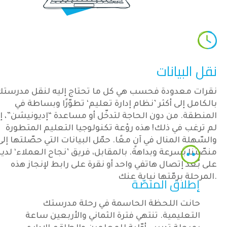
نقل البيانات
نقرات معدودة فحسب هي كل ما تحتاج إليه لنقل مدرست
بالكامل إلى أكثر ’نظام إدارة تعليم‘ تطوّرًا وبساطة في
المنطقة. من دون الحاجة لتدخّل أو مساعدة “إديونيشن”، إذ
لم ترغب في ذلك! هذه روْعة تكنولوجيا التعليم المتطورة
والسّهلة المنال في آنٍ معًا. حمّل البيانات التي حصّلتها إلى
منصّتنا بسرعة وبداهة. بالمقابل، فريق ’نجاح العملاء‘ لدين
على بُعد إتصال هاتفي واحد أو نقرة على رابط لإنجاز هذه
المرحلة برمّتها نيابة عنك.
إطلاق المنصّة
حانت اللحظة الحاسمة في رحلة مدرستك
التعليمية. تنتهي فترة الثماني والأربعين ساعة