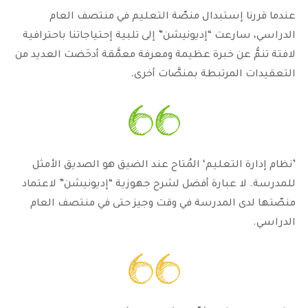
عندما قررنا إستبدال منصّة التعليم في منتصف العام
الدراسي، سارعت “إديونيشن” إلى تلبية إحتياجاتنا باحترافية
لافتة تنمُّ عن خبرة عظيمة ومعرفة معمَّقة أدحَضت العديد من
التعقيدات المرتبطة بمنصَّات أخرى.
’نظام إدارة التعليم‘ المُتاح عند الضيق هو الصديق الأمثل
للمدرسة. لا عبارة أفضل لشرح جهوزية “إديونيشن” لاعتماد
منصّتها لدى المدرسة في وقت وجيز حتى في منتصف العام
الدراسي.